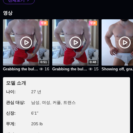
전체보기
영상
무료
무료
0:51
0:48
16
15
Grabbing the bulge, showing off the biceps, and talking dirty.
Grabbing the bulge, showing off the biceps, and talking dirty.
Showing off, g
모델 소개
나이:
27 년
관심 대상:
남성, 여성, 커플, 트랜스
신장:
6'1"
무게:
205 lb