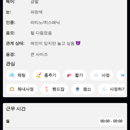
헤어:
금발
눈:
파란색
인종:
라티노/히스패닉
음모:
털 다듬었음
관계 상태:
애인이 있지만 놀고
싶음
음경:
큰 사이즈
관심
채팅
춤추기
핥기
사정
체내사정
핸드잡
캠쇼
사정하기
근무 시간
월
00:00 - 00:00