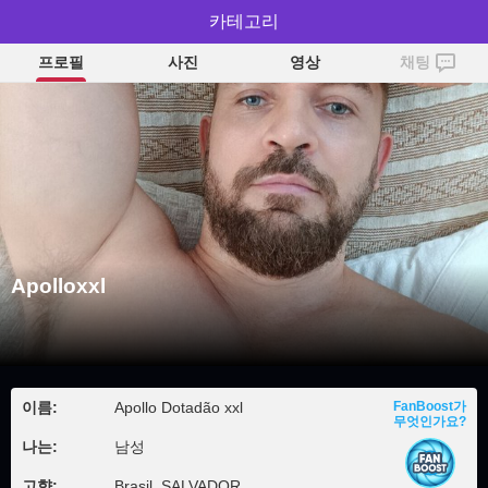
Apolloxxl
카테고리
프로필
사진
영상
채팅
Apolloxxl
이름:
Apollo Dotadão xxl
FanBoost가
무엇인가요?
나는:
남성
고향:
Brasil, SALVADOR