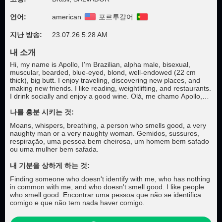
언어:
american
포르투갈어
지난 방송:
23.07.26 5:28 AM
내 소개
Hi, my name is Apollo, I'm Brazilian, alpha male, bisexual,
muscular, bearded, blue-eyed, blond, well-endowed (22 cm
thick), big butt. I enjoy traveling, discovering new places, and
making new friends. I like reading, weightlifting, and restaurants.
I drink socially and enjoy a good wine. Olá, me chamo Apollo,
sou brasileiro, macho alfa, bissexual, musculoso, barbudo,
olhos azuis, loiro, bem dotado, 22 cm grosso, bundudo. Gosto
나를 흥분 시키는 것:
de viajar, conhecer lugares diferentes, fazer novas amizades.
Moans, whispers, breathing, a person who smells good, a very
Gosto de leitura, de musculação, de restaurantes. Bebo
naughty man or a very naughty woman. Gemidos, sussuros,
socialmente, gosto de um bom vinho.
respiração, uma pessoa bem cheirosa, um homem bem safado
ou uma mulher bem safada.
내 기분을 상하게 하는 것:
Finding someone who doesn't identify with me, who has nothing
in common with me, and who doesn't smell good. I like people
who smell good. Encontrar uma pessoa que não se identifica
comigo e que não tem nada haver comigo.