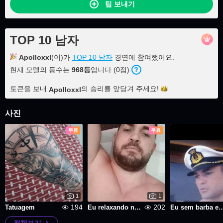
팁 보내기
TOP 10 남자
Apolloxxl
(이)가
TOP 10 남자
경연에 참여했어요.
현재 모델의 등수는
968등
입니다 (0점).
토큰을 보내
의 승리를 앞당겨
주세요!
Apolloxxl
사진
무료
무료
1
1
194
202
Tatuagem
Eu relaxando numa hidromassagem
Eu sem barba e