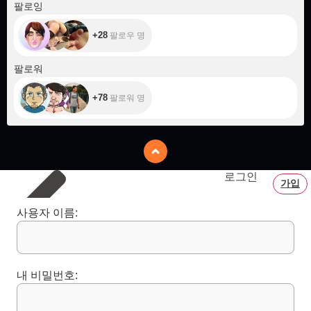
+28
팔로잉
+28
팔로우 명
+78
팔로워
+78
팔로워 명
로그인
가입
사용자 이름:
내 비밀번호: