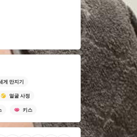
세게 만지기
얼굴 사정
스
키스