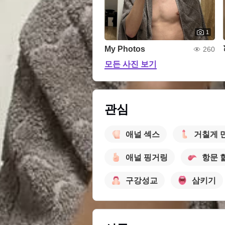
1
My Photos
260
모든 사진 보기
관심
애널 섹스
거칠게 
애널 핑거링
항문 
구강성교
삼키기