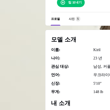
팁 보내기
프로필
사진
5
모델 소개
이름:
Kiril
나이:
23 년
관심 대상:
남성, 커
언어:
우크라이
신장:
5'10"
무게:
148 lb
내 소개