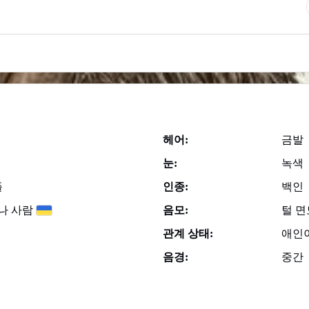
헤어:
금발
눈:
녹색
플
인종:
백인
나 사람
음모:
털 
관계 상태:
애인
음경:
중간