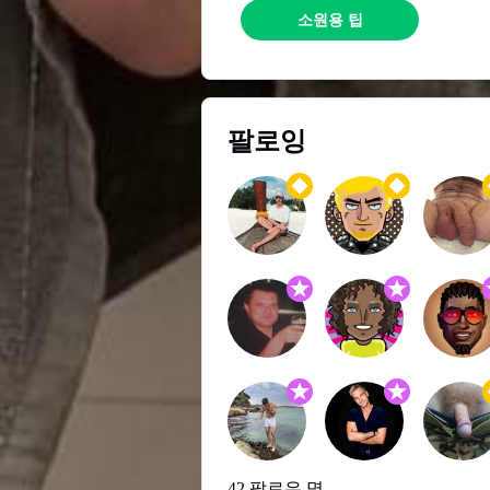
소원용 팁
팔로잉
42 팔로우 명