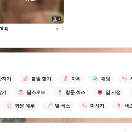
4
🍑🍌
2
만지기
불알 핥기
자위
채팅
핥기
딥스로트
항문 섹스
입 사정
항문 애무
발 섹스
마사지
섹