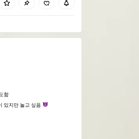
면도함
이 있지만 놀고
싶음